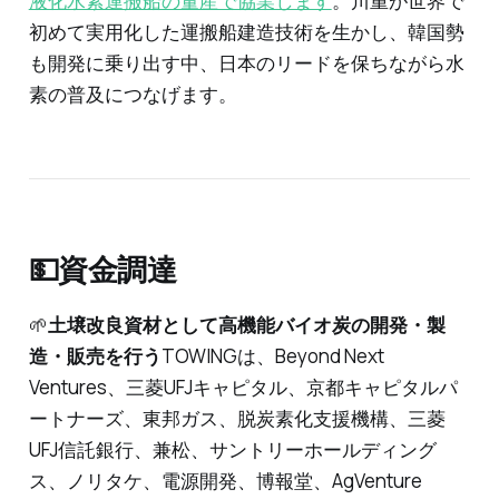
液化水素運搬船の量産で協業します
。川重が世界で
初めて実用化した運搬船建造技術を生かし、韓国勢
も開発に乗り出す中、日本のリードを保ちながら水
素の普及につなげます。
💵資金調達
🌱
土壌改良資材として高機能バイオ炭の開発・製
造・販売を行う
TOWINGは、Beyond Next
Ventures、三菱UFJキャピタル、京都キャピタルパ
ートナーズ、東邦ガス、脱炭素化支援機構、三菱
UFJ信託銀行、兼松、サントリーホールディング
ス、ノリタケ、電源開発、博報堂、AgVenture