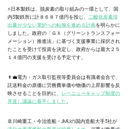
⚡️日本製鉄は、脱炭素の取り組みの一環として、国
内3製鉄所に計８６８７億円を投じ、
二酸化炭素排
出量が少ない電炉への転換を進める計画
を明らかに
しました。政府の「ＧＸ（グリーントランスフォー
メーション）推進法」に基づく支援事業に採択され
たことを受けて投資を決定し、政府からは最大２５
１４億円の支援を受ける予定です。
👨‍💼電力・ガス取引監視等委員会は有識者会合で、
託送料金の原価に労務費単価や物価の上昇影響を反
映させることを目的に、
レベニューキャップ制度の
見直し議論に着手しました
。
🚢川崎重工・今治造船・JMUの国内造船大手3社が