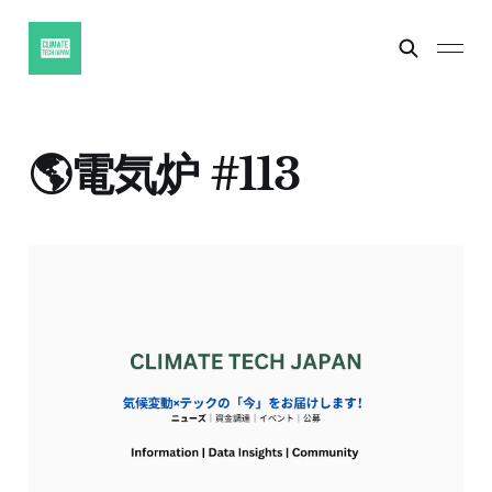
🌎電気炉 #113