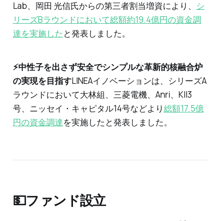
Lab、岡田 光信氏からの第三者割当増資により、
シ
リーズBラウンドにおいて総額約19.4億円の資金調
達を実施した
と発表しました。
⚡️中性子を出さず安全でシンプルな革新的核融合炉
の実現を目指す
LINEAイノベーションは、シリーズA
ラウンドにおいて大林組、三菱電機、Anri、KII3
号、ニッセイ・キャピタル14号などより
総額17.5億
円の資金調達
を実施したと発表しました。
💵ファンド設立