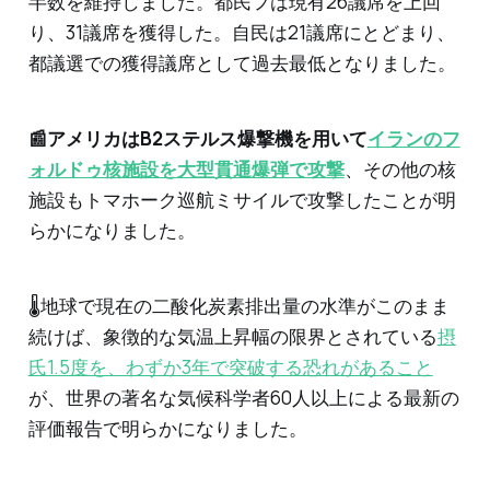
半数を維持しました。都民フは現有26議席を上回
り、31議席を獲得した。自民は21議席にとどまり、
都議選での獲得議席として過去最低となりました。
📰アメリカはB2ステルス爆撃機を用いて
イランのフ
ォルドゥ核施設を大型貫通爆弾で攻撃
、その他の核
施設もトマホーク巡航ミサイルで攻撃したことが明
らかになりました。
🌡️地球で現在の二酸化炭素排出量の水準がこのまま
続けば、象徴的な気温上昇幅の限界とされている
摂
氏1.5度を、わずか3年で突破する恐れがあること
が、世界の著名な気候科学者60人以上による最新の
評価報告で明らかになりました。