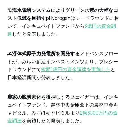
💦海水電解システムによりグリーン水素の大幅なコ
スト低減を目指す
pHydrogenはシードラウンドにお
いて、インキュベイトファンドから
3億円の資金調
達
したと発表しました。
🌊
浮体式原子力発電所を開発する
アドバンスフロー
トが、みらい創造インベストメンツより、プレシー
ドラウンドにて
総額1億円の資金調達を実施した
と
日本経済新聞が発表しました。
農家の脱炭素化を後押しする
フェイガーは、インキ
ュベイトファンド、農林中央金庫傘下の農林中金キ
ャピタル、みずほキャピタルより
2億3000万円の資
金調達
を実施したと発表しました。