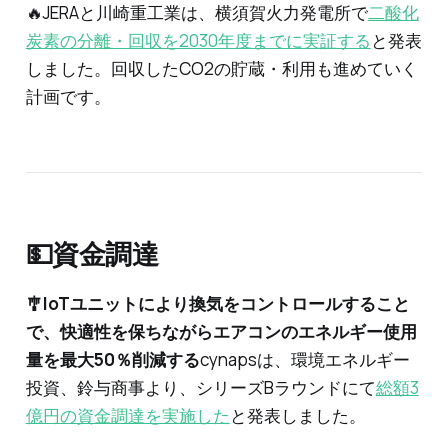
🔥JERAと川崎重工業は、横須賀火力発電所で
二酸化
炭素の分離・回収を2030年度までに実証する
と発表
しました。回収したCO2の貯蔵・利用も進めていく
計画です。
💵資金調達
🎐IoTユニットにより換気をコントロールすること
で、快適性を保ちながらエアコンのエネルギー使用
量を最大50％削減する
cynapsは、環境エネルギー
投資、鈴与商事より、シリーズBラウンドにて
総額3
億円の資金調達を実施した
と発表しました。