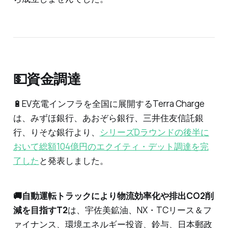
💵資金調達
🔋EV充電インフラを全国に展開するTerra Charge
は、みずほ銀行、あおぞら銀行、三井住友信託銀
行、りそな銀行より、
シリーズDラウンドの後半に
おいて総額104億円のエクイティ・デット調達を完
了した
と発表しました。
🚚自動運転トラックにより物流効率化や排出CO2削
減を目指すT2
は、宇佐美鉱油、NX・TCリース＆フ
ァイナンス、環境エネルギー投資、鈴与、日本郵政