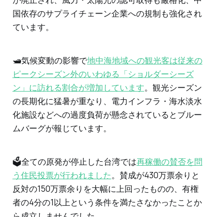
国依存のサプライチェーン企業への規制も強化され
ています。
🛥️気候変動の影響で
地中海地域への観光客は従来の
ピークシーズン外のいわゆる「ショルダーシーズ
ン」に訪れる割合が増加しています
。観光シーズン
の長期化に猛暑が重なり、電力インフラ・海水淡水
化施設などへの過度負荷が懸念されているとブルー
ムバーグが報じています。
🗳️全ての原発が停止した台湾では
再稼働の賛否を問
う住民投票が行われました
。賛成が430万票余りと
反対の150万票余りを大幅に上回ったものの、有権
者の4分の1以上という条件を満たさなかったことか
ら成立しませんでした。