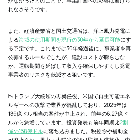
かなかったとのことで、事業計画への影響は避けら
れなさそうです。
また、経済産業省と国土交通省は、洋上風力発電に
よる
海域の使用期間を現行の30年から延長可能
にす
る予定です。これまでは30年経過後に、事業者を再
公募するルールでしたが、建設コストが膨らむな
か、運転期間を延ばして収入を確保しやすくし発電
事業者のリスクを低減する狙いです。
📉トランプ大統領の再就任後、米国で再生可能エネ
ルギーへの攻撃で業界が混乱しており、2025年は
186億ドル相当の案件が中止され、前年の8.27億ド
ルから急増しています。投資発表も前年同期比
2割
減の158億ドル
に落ち込みました。税控除や補助金
が廃止され、風力・太陽光の認可取得も厳格化、中