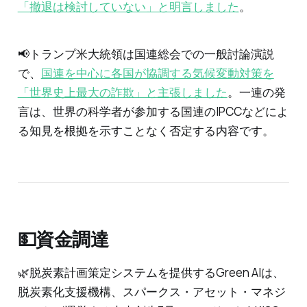
「撤退は検討していない」と明言しました
。
📢トランプ米大統領は国連総会での一般討論演説
で、
国連を中心に各国が協調する気候変動対策を
「世界史上最大の詐欺」と主張しました
。一連の発
言は、世界の科学者が参加する国連のIPCCなどによ
る知見を根拠を示すことなく否定する内容です。
💵資金調達
🌿脱炭素計画策定システムを提供するGreen AIは、
脱炭素化支援機構、スパークス・アセット・マネジ