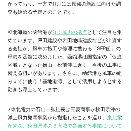
がっており、一方で11月には原発の新設に向けた調
査も始める予定とのことです。
💨北海道の函館港が
洋上風力の拠点
として注目を集
めています。戸田建設や岩田地崎建設などが出資す
る会社が、風車の施工や修理に携わる「SEP船」の
母港を函館に決めました。函館港は国指定の「促進
区域」となった檜山・松前沖に近く、今後の工事に
備える狙いがあります。さらに、函館港を風車の組
み立てに使う「基地港湾」として活用しようとする
動きも浮上しています。
⚡️東北電力の石山一弘社長は三菱商事が秋田県沖の
洋上風力発電事業から撤退したことを巡り、
東北電
が青森、秋田県沖の３海域で参画する事業について