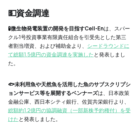
💵資金調達
🧪微生物発電装置の開発を目指すCell-En
は、スパー
クル1号投資事業有限責任組合を引受先とした第三
者割当増資、および補助金より、
シードラウンドに
て総額1.5億円の資金調達を実施した
と発表しまし
た。
🐟️未利用魚や天然魚を活用した魚のサブスクリプシ
ョンサービス等を展開するベンナーズ
は、日本政策
金融公庫、西日本シティ銀行、佐賀共栄銀行より、
総額約1.2億円の協調融資（一部新株予約権付）を受
けた
と発表しました。