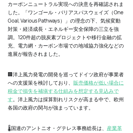
カーボンニュートラル実現への決意を再確認されま
した。「ワンゴール・バリアスパスウェイズ（One
Goal, Various Pathways）」の理念の下、気候変動
対策・経済成長・エネルギー安全保障の三立を強
調。120件超の脱炭素プロジェクトや移行金融の拡
充、電力網・カーボン市場での地域協力強化などの
進展が報告されました。
🏢洋上風力発電の開発を巡ってドイツ政府が事業者
への支援策を検討しており、
販売価格が低い場合に
税金で損失を補塡する仕組みを想定する見込みで
す
。洋上風力は採算割れリスクが高まる中で、欧州
各国の政府の関与が強まっています。
🌡️国連のアントニオ・グテレス事務総長は、
産業革