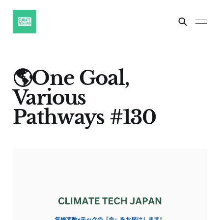
🌎One Goal,
Various
Pathways #130