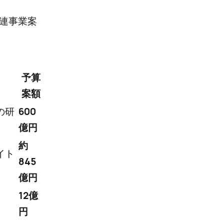
連事業案
予算
案額
の研
600
億円
約
イト
845
億円
12億
円