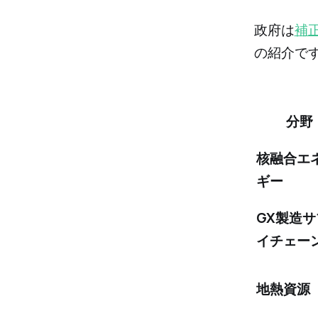
政府は
補
の紹介で
分野
核融合エ
ギー
GX製造サ
イチェー
地熱資源