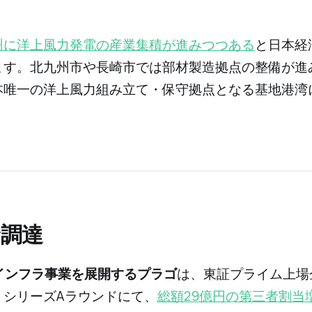
州に洋上風力発電の産業集積が進みつつある
と日本経
ます。北九州市や長崎市では部材製造拠点の整備が進
本唯一の洋上風力組み立て・保守拠点となる基地港湾
。
金調達
インフラ事業を展開するプラゴ
は、東証プライム上場
、シリーズAラウンドにて、
総額29億円の第三者割当