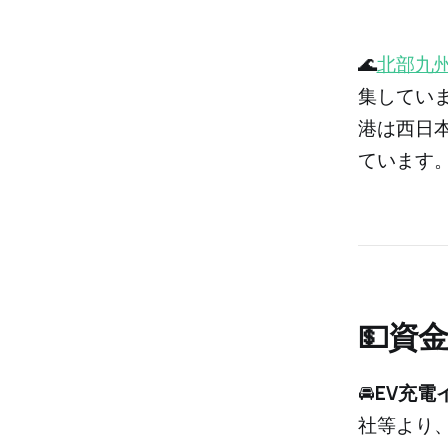
🌊
北部九
集してい
港は西日
ています
💵資
🚘️
EV充電
社等より