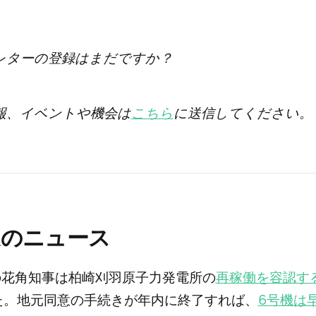
レターの登録はまだですか？
情報、イベントや機会は
こちら
に送信してください。
週のニュース
の花角知事は柏崎刈羽原子力発電所の
再稼働を容認す
た。地元同意の手続きが年内に終了すれば、
6号機は