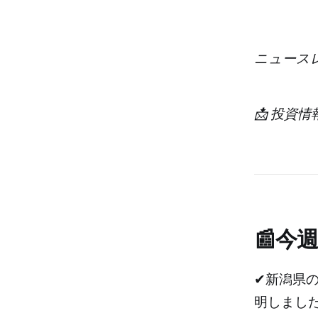
ニュース
📩 投資
📰今
✔新潟県
明しまし