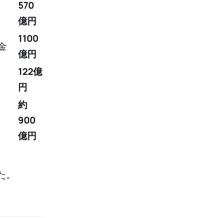
570
億円
1100
金
億円
122億
円
約
900
億円
た。