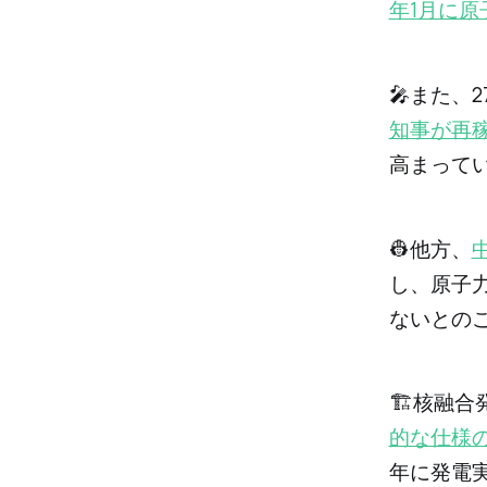
年1月に
🎤また、
知事が再
高まって
👷他方、
し、原子
ないとの
🏗️核融
的な仕様
年に発電