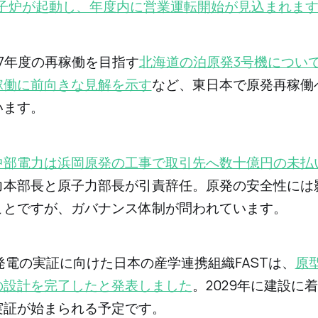
原子炉が起動し、年度内に営業運転開始が見込まれま
27年度の再稼働を目指す
北海道の泊原発3号機につい
稼働に前向きな見解を示す
など、東日本で原発再稼働
います。
中部電力は浜岡原発の工事で取引先へ数十億円の未払
力本部長と原子力部長が引責辞任。原発の安全性には
ことですが、ガバナンス体制が問われています。
合発電の実証に向けた日本の産学連携組織FASTは、
原
の設計を完了したと発表しました
。2029年に建設に着
実証が始まられる予定です。