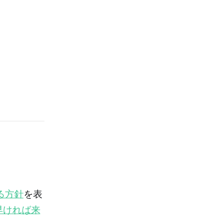
る方針
を表
早ければ来