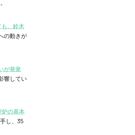
す
。
ても、鈴木
への動きが
いが発覚
影響してい
型炉の基本
手し、35