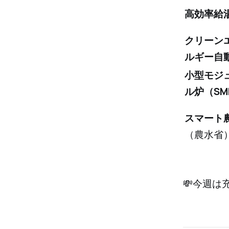
高効率給
クリーン
ルギー自
小型モジ
ル炉（SM
スマート
（農水省
💸今週