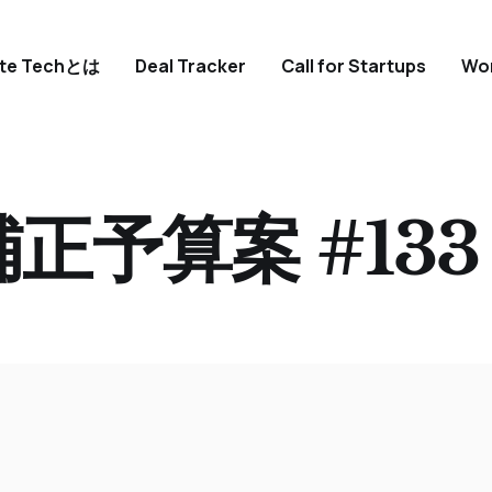
ate Techとは
Deal Tracker
Call for Startups
Wo
補正予算案 #133