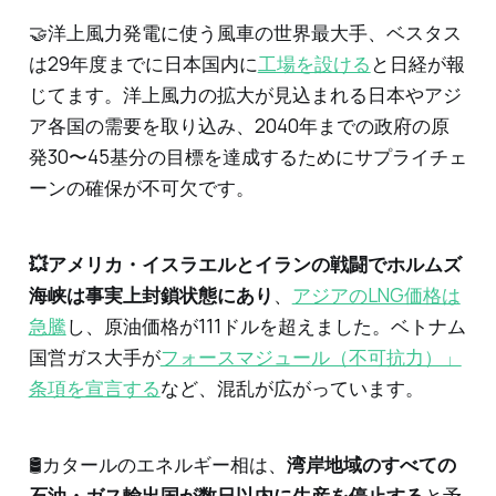
🤝洋上風力発電に使う風車の世界最大手、ベスタス
は29年度までに日本国内に
工場を設ける
と日経が報
じてます。洋上風力の拡大が見込まれる日本やアジ
ア各国の需要を取り込み、2040年までの政府の原
発30〜45基分の目標を達成するためにサプライチェ
ーンの確保が不可欠です。
💥アメリカ・イスラエルとイランの戦闘でホルムズ
海峡は事実上封鎖状態にあり
、
アジアのLNG価格は
急騰
し、原油価格が111ドルを超えました。ベトナム
国営ガス大手が
フォースマジュール（不可抗力）」
条項を宣言する
など、混乱が広がっています。
🛢️カタールのエネルギー相は、
湾岸地域のすべての
石油・ガス輸出国が数日以内に生産を停止する
と予