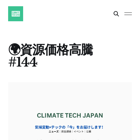
🌍資源価格高騰
#144