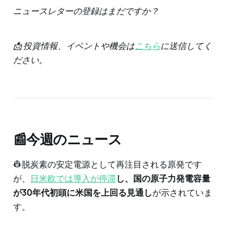
ニュースレターの登録はまだですか？
📩 投資情報、イベントや機会は
こちら
に送信してく
ださい。
📰今週のニュース
👷脱炭素の安定電源として再注目される原発です
が、
日米欧では導入が停滞
し、国の原子力発電容量
が30年代初頭に米国を上回る見通し
が示されていま
す。