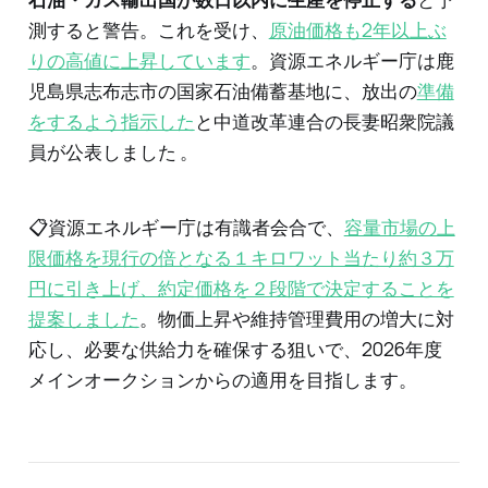
測すると警告。これを受け、
原油価格も2年以上ぶ
りの高値に上昇しています
。資源エネルギー庁は鹿
児島県志布志市の国家石油備蓄基地に、放出の
準備
をするよう指示した
と中道改革連​合の長妻昭衆院議
員が公表しました 。
📋️資源エネルギー庁は有識者会合で、
容量市場の上
限価格を現行の倍となる１キロワット当たり約３万
円に引き上げ、約定価格を２段階で決定することを
提案しました
。物価上昇や維持管理費用の増大に対
応し、必要な供給力を確保する狙いで、2026年度
メインオークションからの適用を目指します。