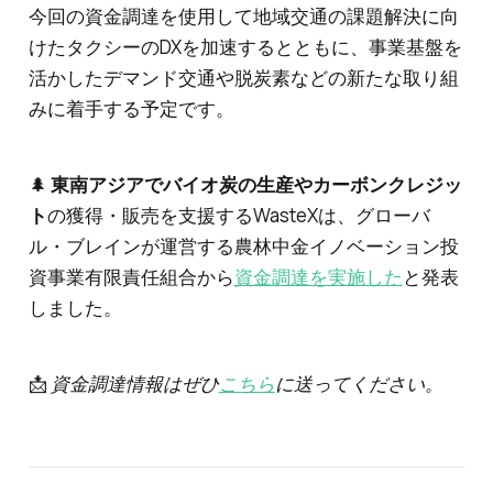
今回の資金調達を使用して地域交通の課題解決に向
けたタクシーのDXを加速するとともに、事業基盤を
活かしたデマンド交通や脱炭素などの新たな取り組
みに着手する予定です。
🌲
東南アジアでバイオ炭の生産やカーボンクレジッ
ト
の獲得・販売を支援するWasteXは、グローバ
ル・ブレインが運営する農林中金イノベーション投
資事業有限責任組合から
資金調達を実施した
と発表
しました。
📩
資金調達情報はぜひ
こちら
に送ってください。