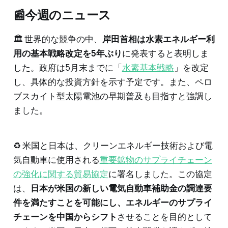
📰今週のニュース
🏛️ 世界的な競争の中、
岸田首相は水素エネルギー利
用の基本戦略改定を5年ぶり
に発表すると表明しま
した。政府は5月末までに「
水素基本戦略
」を改定
し、具体的な投資方針を示す予定です。また、ペロ
ブスカイト型太陽電池の早期普及も目指すと強調し
ました。
♻ 米国と日本は、クリーンエネルギー技術および電
気自動車に使用される
重要鉱物のサプライチェーン
の強化に関する貿易協定
に署名しました。この協定
は、
日本が米国の新しい電気自動車補助金の調達要
件を満たすことを可能にし、エネルギーのサプライ
チェーンを中国からシフト
させることを目的として