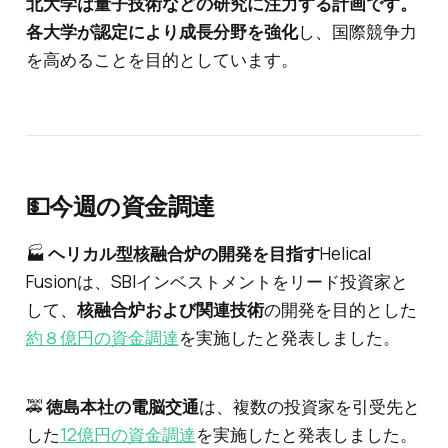
北大学は量子技術などの研究に注力する計画です。
各大学が認定により成長分野を強化
し、国際競争力
を高めることを目的としています。
💵今週の資金調達
🏭
ヘリカル型核融合炉の開発を目指す
Helical
Fusionは、SBIインベストメントをリード投資家と
して、
核融合炉および関連技術
の開発を目的とした
約８億円の資金調達
を実施したと発表しました。
🚕
徳島本社の電脳交通
は、複数の投資家を引受先と
した
12億円の資金調達
を実施したと発表しました。