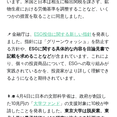
います。米国と日本は相互に輸出関税を課さず、鉱
物生産における労働基準を調整することなど、いく
つかの措置を取ることに同意しました。
📌 金融庁は、
ESG投信に関する新しい指針
を発表し
ました。指針には「グリーンウォッシュ」を防止す
る方針や、
ESGに関する具体的な内容を目論見書で
記載を求めることなど
が含まれています。これによ
り、個々の投資商品について、ESGへの取り組みが
実践されているかを、投資家がより詳しく理解でき
るようになると期待されています。
👩‍🎓 4月4日に日本の文部科学省は、政府が創設し
た10兆円の「
大学ファンド
」の支援対象に10校が申
請したことを発表しました。
東京大学は脱炭素、東