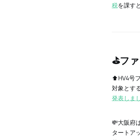
税
を課す
⛳️フ
⬆️HV4
対象とす
発表しま
💸大阪府
タートア