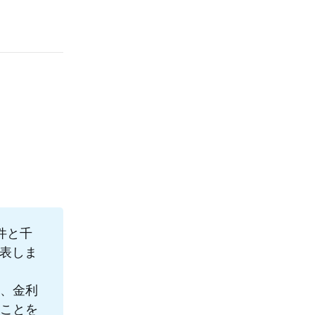
件と千
発表しま
、金利
ことを