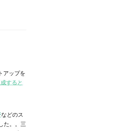
トアップを
で組成すると
野
などのス
した。。三