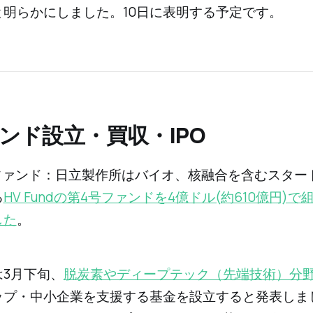
と明らかにしました。10日に表明する予定です。
ァンド設立・買収・IPO
号ファンド：日立製作所はバイオ、核融合を含むスター
る
HV Fundの第4号ファンドを4億ドル(約610億円)
した
。
は3月下旬、
脱炭素やディープテック（先端技術）分
ップ・中小企業を支援する基金を設立すると発表しま