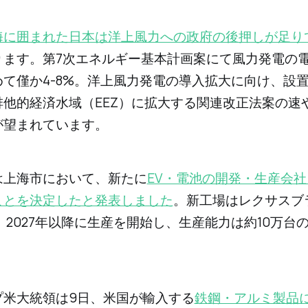
海に囲まれた日本は洋上風力への政府の後押しが足り
ります。第7次エネルギー基本計画案にて風力発電の
めて僅か4-8%。洋上風力発電の導入拡大に向け、設
排他的経済水域（EEZ）に拡大する関連改正法案の速
が望まれています。
は上海市において、新たに
EV・電池の開発・生産会
ことを決定したと発表しました
。新工場はレクサスブ
、2027年以降に生産を開始し、生産能力は約10万台
プ米大統領は9日、米国が輸入する
鉄鋼・アルミ製品に