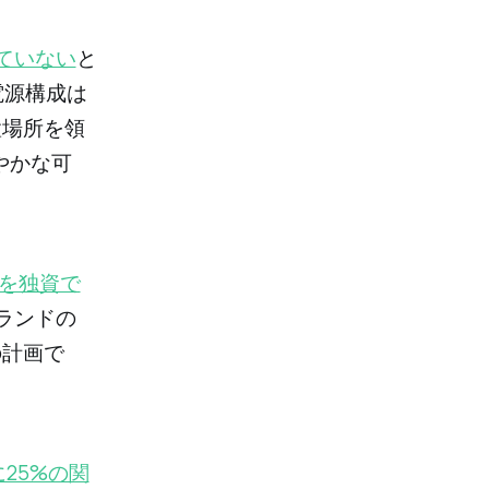
ていない
と
電源構成は
置場所を領
やかな可
社を独資で
ランドの
の計画で
25%の関