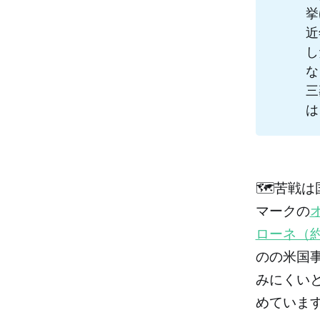
挙
近
し
な
三
は
🗺️苦戦
マークの
ローネ（
のの米国
みにくいと
めていま