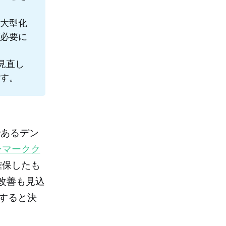
大型化
必要に
見直し
す。
であるデン
ンマークク
確保したも
改善も見込
減すると決