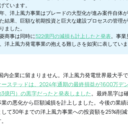
げています。
年、洋上風力事業はブレードの大型化が進み案件自体が
た結果、巨額な初期投資と巨大な建設プロセスの管理が
りました。
菱商事は同時に
522億円の減損も計上したと発表
。事業
、洋上風力発電事業の抱える難しさを如実に表していま
は国内企業に留まりません。洋上風力発電世界最大手
オーステッドは、2024年通期の最終損益が1600万デ
約3億円）の黒字だったと発表しました
。最終黒字は
事業の悪化から巨額減損を計上しました。今後の業績
して30年までの洋上風力事業への投資額を25%削
す。