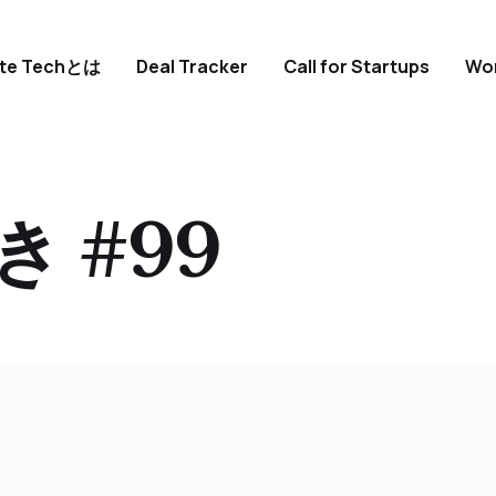
ate Techとは
Deal Tracker
Call for Startups
Wo
き #99