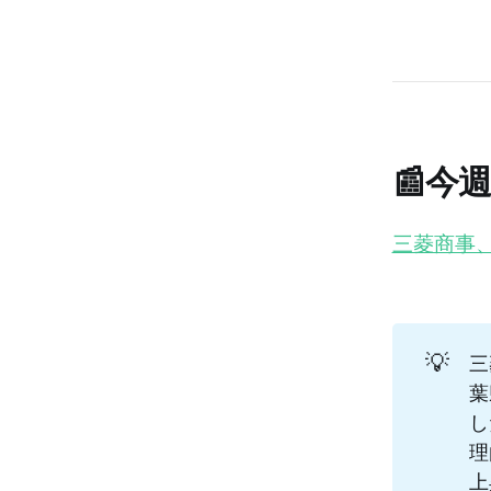
📰今
三菱商事
💡
三
葉
し
理
上