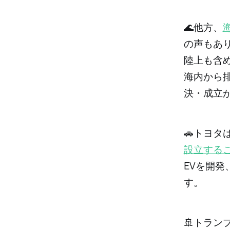
🌊他方、
の声もあ
陸上も含
海内から
決・成立
🚗トヨタ
設立する
EVを開発
す。
🚢トラン