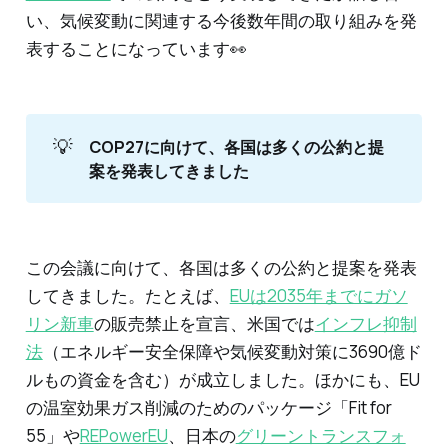
い、気候変動に関連する今後数年間の取り組みを発
表することになっています👀
💡
COP27に向けて、各国は多くの公約と提
案を発表してきました
この会議に向けて、各国は多くの公約と提案を発表
してきました。たとえば、
EUは2035年までにガソ
リン新車
の販売禁止を宣言、米国では
インフレ抑制
法
（エネルギー安全保障や気候変動対策に3690億ド
ルもの資金を含む）が成立しました。ほかにも、EU
の温室効果ガス削減のためのパッケージ「Fit for
55」や
REPowerEU
、日本の
グリーントランスフォ