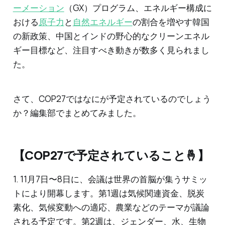
ーメーション
（GX）プログラム、エネルギー構成に
おける
原子力
と
自然エネルギー
の割合を増やす韓国
の新政策、中国とインドの野心的なクリーンエネル
ギー目標など、注目すべき動きが数多く見られまし
た。
さて、COP27ではなにが予定されているのでしょう
か？編集部でまとめてみました。
【COP27で予定されていること🤞】
1. 11月7日〜8日に、会議は世界の首脳が集うサミッ
トにより開幕します。第1週は気候関連資金、脱炭
素化、気候変動への適応、農業などのテーマが議論
される予定です。第2週は、ジェンダー、水、生物