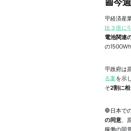
📰今
🪧経済産
比３倍に
電池関連
の150G
🪧政府は
る案
を示
そ
2割に
🛑日本で
の同意
、
稼働の同