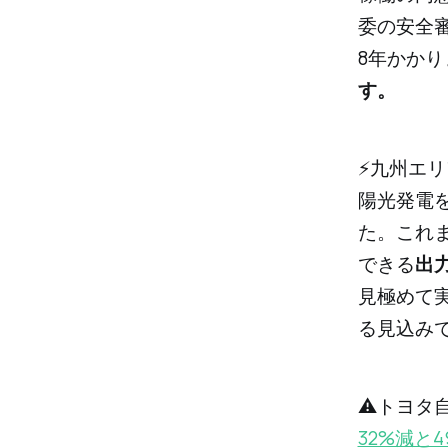
委の安全
8年かかり
す。
⚡️九州エ
陽光発電
た。これ
できる
出
見極めて
る見込み
⚠️トヨ
32%減と