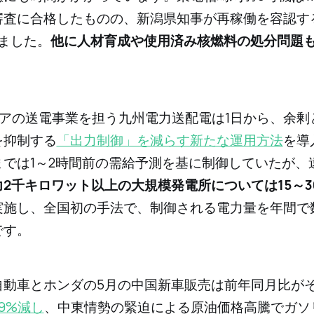
審査に合格したものの、新潟県知事が再稼働を容認す
ました。
他に人材育成や使用済み核燃料の処分問題
リアの送電事業を担う九州電力送配電は1日から、余剰
を抑制する
「出力制御」を減らす新たな運用方法
を導
までは1～2時間前の需給予測を基に制御していたが、
力2千キロワット以上の大規模発電所については15～3
実施し、全国初の手法で、制御される電力量を年間で
です。
タ自動車とホンダの5月の中国新車販売は前年同月比が
49%減し
、中東情勢の緊迫による原油価格高騰でガソ