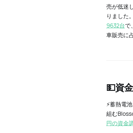
売が低迷
りました
9632台
で
車販売に占
💵資
⚡️蓄熱
組むBlo
円の資金