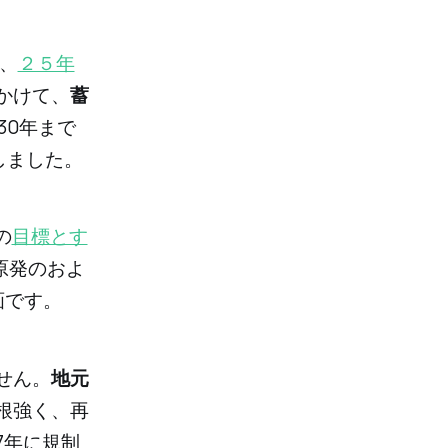
て、
２５年
かけて、
蓄
030年まで
にしました。
の
目標とす
原発のおよ
画です。
せん。
地元
根強く、再
7年に規制