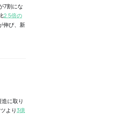
が7割にな
比
2.5倍の
が伸び、新
製造に取り
ッツより
3億