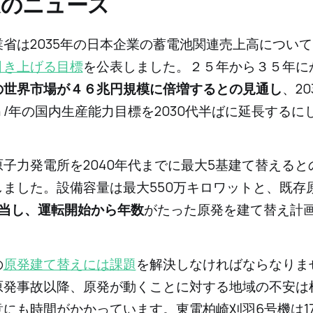
週のニュース
業省は2035年の日本企業の蓄電池関連売上高につい
引き上げる目標
を公表しました。２５年から３５年に
の世界市場が４６兆円規模に倍増するとの見通し
、2
Wh /年の国内生産能力目標を2030代半ばに延長する
原子力発電所を2040年代までに最大5基建て替えると
しました。設備容量は最大550万キロワットと、既存
相当し、運転開始から年数
がたった原発を建て替え計
の
原発建て替えには課題
を解決しなければならなりま
原発事故以降、原発が動くことに対する地域の不安は
意にも時間がかかっています。東電柏崎刈羽6号機は1