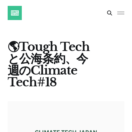
🌎Tough Tech
と公海条約、今
週のClimate
Tech#18