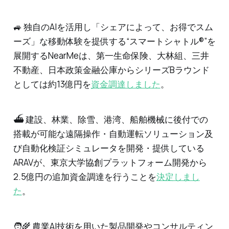
🚙 独自のAIを活用し「シェアによって、お得でスム
ーズ」な移動体験を提供する“スマートシャトル®”を
展開するNearMeは、第一生命保険、大林組、三井
不動産、日本政策金融公庫からシリーズBラウンド
としては約13億円を
資金調達しました
。
⛴ 建設、林業、除雪、港湾、船舶機械に後付での
搭載が可能な遠隔操作・自動運転ソリューション及
び自動化検証シミュレータを開発・提供している
ARAVが、東京大学協創プラットフォーム開発から
2.5億円の追加資金調達を行うことを
決定しまし
た
。
🧑‍🌾 農業AI技術を用いた製品開発やコンサルティン