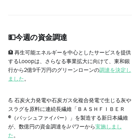
💵今週の資金調達
🏦 再生可能エネルギーを中心としたサービスを提供
するLooopは、さらなる事業拡大に向けて、東和銀
行から2億9千万円のグリーンローンの
調達を決定し
ました
。
💪 石炭火力発電や石炭ガス化複合発電で生じる灰や
スラグを原料に連続長繊維「ＢＡＳＨＦＩＢＥＲ
®（バッシュファイバー）」を製造する新日本繊維
が、数億円の資金調達をJパワーから
実施しまし
た
。