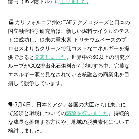
億円（16.2億ドル）に
上りました
。
🏭 カリフォルニア州のTAEテクノロジーズと日本の
国立融合科学研究所は、新しい燃料サイクルのテス
トに成功し、従来の重水素-トリチウムベースのプ
ロセスよりもクリーンで低コストなエネルギーを提
供できると
発表しました
。世界中の30以上の研究グ
ループがCO2排出化石燃料から脱却する中、完璧な
エネルギー源と見なされている核融合の商業化を目
指して競争しています。
🗣 3月4日、日本とアジア各国の大臣たちは東京に
て経済と環境についての
議論を行いました
。持続的
な成長を推進する方法や、地域の脱炭素化について
検討しました。