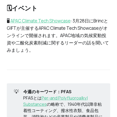
🗓️イベント
🖥
APAC Climate Tech Showcase
: 3月28日にBrincと
GIFTが主催するAPAC Climate Tech Showcaseがオ
ンラインで開催されます。APAC地域の気候変動投
資や二酸化炭素削減に関するリーダーの話を聞いて
みましょう。
💡
今週のキーワード：PFAS
PFASとは
Per-and Polyfluoroalkyl
Substances
の略称で、1940年代以降非粘
着性コーティング、撥水性衣類、食品包
装、消防泡などの産業製品や消費者製品に