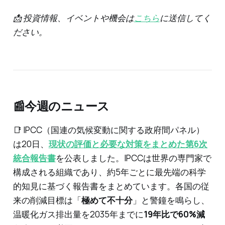
📩 投資情報、イベントや機会は
こちら
に送信してく
ださい。
‌
📰今週のニュース
📑 IPCC（国連の気候変動に関する政府間パネル）
は20日、
現状の評価と必要な対策をまとめた第6次
統合報告書
を公表しました。IPCCは世界の専門家で
構成される組織であり、約5年ごとに最先端の科学
的知見に基づく報告書をまとめています。各国の従
来の削減目標は「
極めて不十分
」と警鐘を鳴らし、
温暖化ガス排出量を2035年までに
19年比で60%減