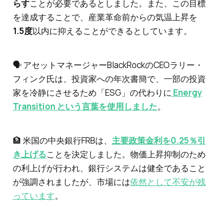
らす
ことが必要であるとしました。また、この目標
を達成することで、産業革命前からの気温上昇を
1.5度
以内に抑えることができるとしています。
🗣 アセットマネージャーBlackRockのCEOラリー・
フィンク氏は、投資家への年次書簡で、一部の投資
家を冷静にさせるため「ESG」の代わりに
Energy
Transition という言葉を使用しました
。
🏦 米国の中央銀行FRBは、
主要政策金利を0.25％引
き上げる
ことを決定しました。物価上昇抑制のため
の利上げが行われ、銀行システムは健全であること
が強調されましたが、市場には
依然として不安が残
っています
。