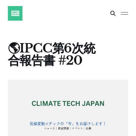
🌎IPCC第6次統
合報告書 #20