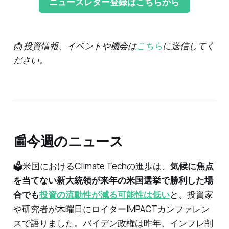
ニュースレター登録はこちらから
📩 投資情報、イベントや機会は
こちら
に送信してく
ださい。
‌
📰今週のニュース
🗳️米国におけるClimate Techの進歩は、
気候に焦点
を当てない新大統領が来年の米国選挙で勝利した場
合でも
投資の流動性が減る可能性は低い
と、投資家
や研究者が木曜日にロイターIMPACTカンファレン
スで語りました。バイデン政権は昨年、インフレ削