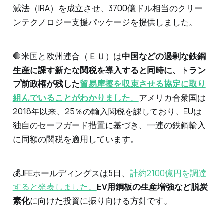
減法（IRA）を成立させ、3700億ドル相当のクリー
ンテクノロジー支援パッケージを提供しました。
🛑米国と欧州連合（ＥＵ）は
中国などの過剰な鉄鋼
生産に課す新たな関税を導入すると同時に、トラン
プ前政権が残した
貿易摩擦を収束させる協定に取り
組んでいることがわかりました
。
アメリカ合衆国は
2018年以来、25％の輸入関税を課しており、EUは
独自のセーフガード措置に基づき、一連の鉄鋼輸入
に同額の関税を適用しています。
💰JFEホールディングスは5日、
計約2100億円を調達
すると発表しました。
EV用鋼板の生産増強など脱炭
素化
に向けた投資に振り向ける方針です。