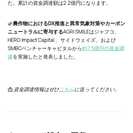
た。累計の資金調達額は2.2億円になります。
🌿
農作物におけるDX推進と異常気象対策やカーボン
ニュートラルに寄与する
AGRI SMILEはジャフコ、
HERO Impact Capital 、サイドウェイズ、および
SMBCベンチャーキャピタルから
約7.5億円の資金調
達
を実施したと発表しました。
📩
資金調達情報はぜひ
こちら
に送ってください。