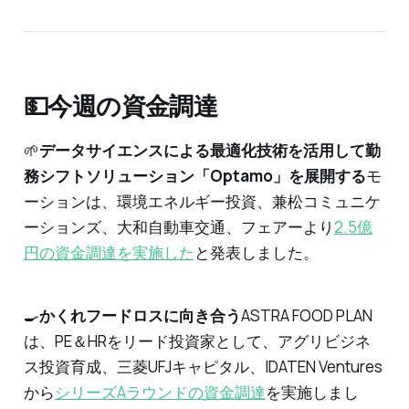
💵今週の資金調達
🌱
データサイエンスによる最適化技術を活用して勤
務シフトソリューション「Optamo」を展開する
モ
ーションは、環境エネルギー投資、兼松コミュニケ
ーションズ、大和自動車交通、フェアーより
2.5億
円の資金調達を実施した
と発表しました。
🍳
かくれフードロスに向き合う
ASTRA FOOD PLAN
は、PE＆HRをリード投資家として、アグリビジネ
ス投資育成、三菱UFJキャピタル、IDATEN Ventures
から
シリーズAラウンドの資金調達
を実施しまし