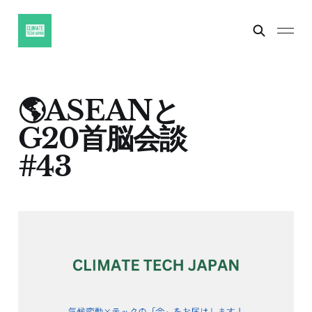
🌎ASEANと
G20首脳会談
#43