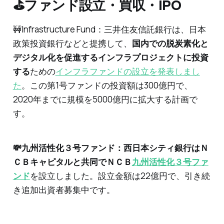
‌⛳️ファンド設立・買収・IPO
🚧Infrastructure Fund：三井住友信託銀行は、日本
政策投資銀行などと提携して、
国内での脱炭素化と
デジタル化を促進するインフラプロジェクトに投資
する
ための
インフラファンドの設立を発表しまし
た
。この第1号ファンドの投資額は300億円で、
2020年までに規模を5000億円に拡大する計画で
す。
💸九州活性化３号ファンド：西日本シティ銀行はＮ
ＣＢキャピタルと共同でＮＣＢ
九州活性化３号ファ
ンド
を設立しました。設立金額は22億円で、引き続
き追加出資者募集中です。