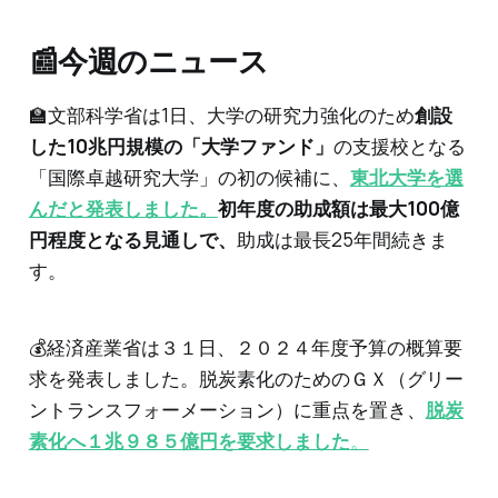
📰今週のニュース
🏫文部科学省は1日、大学の研究力強化のため
創設
した10兆円規模の「大学ファンド」
の支援校となる
「国際卓越研究大学」の初の候補に、
東北大学を選
んだと発表しました。
初年度の助成額は最大100億
円程度となる見通しで、
助成は最長25年間続きま
す。
💰経済産業省は３１日、２０２４年度予算の概算要
求を発表しました。脱炭素化のためのＧＸ（グリー
ントランスフォーメーション）に重点を置き、
脱炭
素化へ１兆９８５億円を要求しました
。