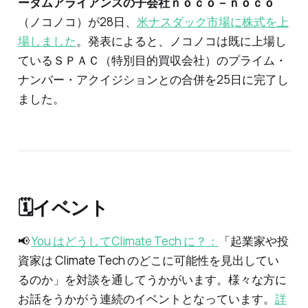
ーダムアライアンスの子会社ｎｏｃｏ－ｎｏｃｏ
（ノコノコ）が28日、
米ナスダック市場に株式を上
場しました
。発表によると、ノコノコは既に上場し
ているＳＰＡＣ（特別目的買収会社）のプライム・
ナンバー・アクイジションとの合併を25日に完了し
ました。
🗓イベント
📢
You はどうしてClimate Tech に？：
「起業家や投
資家は Climate Tech のどこに可能性を見出してい
るのか」を対談を通してうかがいます。様々な方に
お話をうかがう連続のイベントとなっています。
詳