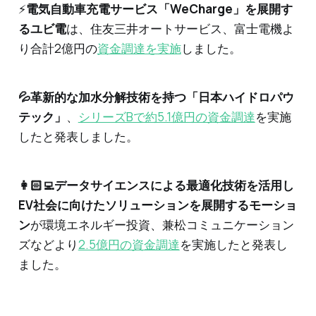
⚡
電気自動車充電サービス「WeCharge」を展開す
るユビ電
は、住友三井オートサービス、富士電機よ
り合計2億円の
資金調達を実施
しました。
💦革新的な加水分解技術を持つ「日本ハイドロパウ
テック」
、
シリーズBで約5.1億円の資金調達
を実施
したと発表しました。
👩🏻‍💻データサイエンスによる最適化技術を活用し
EV社会に向けたソリューションを展開するモーショ
ン
が環境エネルギー投資、兼松コミュニケーション
ズなどより
2.5億円の資金調達
を実施したと発表し
ました。