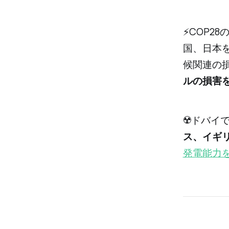
⚡️COP
国、日本
候関連の損
ルの損害
☢️ドバイ
ス、イギ
発電能力を