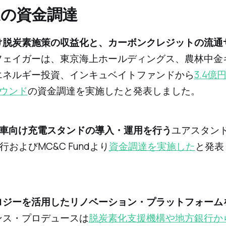
週の資金調達
け脱炭素施策の収益化と、カーボンクレジットの流通
フェイガーは、東京海上ホールディングス、農林中金
エネルギー投資、インキュベイトファンドから
3.4億
ラウンド
の資金調達を実施したと発表しました。
動車向け充電スタンドの導入・運用を行う
ユアスタン
行およびMC&C Fundより
資金調達を実施した
と発表
ノロジーを活用したリノベーション・プラットフォーム
ンス・プロデュースは
脱炭素化支援機構や地方銀行か