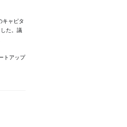
echのキャピタ
ました。議
。
ートアップ