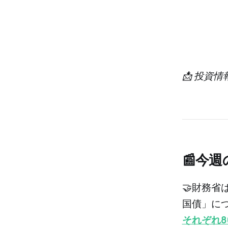
📩 投資
📰今
🤝財務
国債」に
それぞれ8