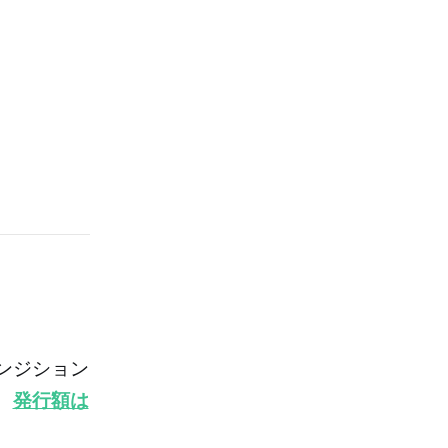
ンジション
、
発行額は