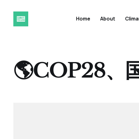
Home
About
Clim
🌎COP28、