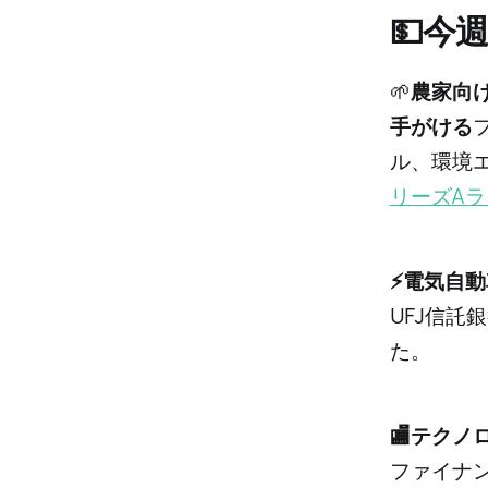
💵今
🌱
農家向
手がける
ル、環境
リーズA
⚡️電気自
UFJ信託銀
た。
🏬テク
ファイナ