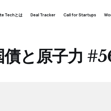
ate Techとは
Deal Tracker
Call for Startups
Wo
国債と原子力 #5