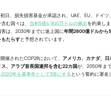
28の初日、損失損害基金が承認され、UAE、EU、ドイ
を含む国々は、
当初5億4,900万ドルの拠出
を約束しま
害は、2030年までに途上国に
年間2800億ドルから5
をもたらす
と予想されています。
で開催されたCOP28において、
アメリカ、カナダ、日
リス、アラブ首長国連邦を含む22カ国
が、2050年ま
2020年を基準年として3倍にする
という誓約に署名