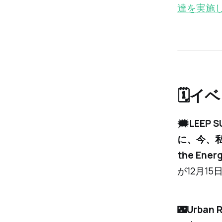
達を実施
🗓イ
🗯️LEEP 
に、今、私たち
the Energ
が12月1
🌃
Urban 