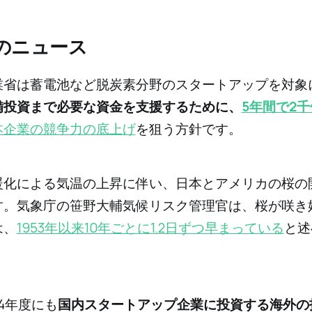
週のニュース
産業省は蓄電池など脱炭素分野のスタートアップを対象
備投資まで必要な資金を支援するために、
5年間で2
本企業の競争力の底上げ
を狙う方針です。
温暖化による気温の上昇に伴い、日本とアメリカの桜の
す。気象庁の笹野大輔気候リスク管理官は、桜が咲き
は、
1953年以来10年ごとに1.2日ずつ早まっている
と述
24年度にも
国内スタートアップ企業に投資する海外の