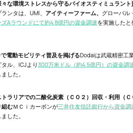
を様々な環境ストレスから守るバイオスティミュラント
ランタは、UMI、
アイティーファーム、
グローバル
ズAラウンドにて約4.8億円の資金調達
を実施したと
カで電動モビリティ普及を掲げる
Dodaiは武蔵精密工
タル、ICJより
300万米ドル（約4.5億円）の資金調
しました。
オーストラリアでの二酸化炭素（ＣＯ２）回収・利用（
り組む
ＭＣｉカーボンが
三井住友信託銀行から資金調
しました。