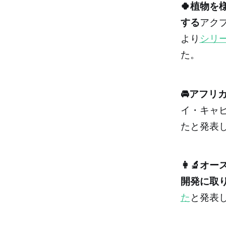
🍀植物
する
アクプ
より
シリー
た。
🚘アフリ
イ・キャピ
たと発表
👩‍🔬
開発に取
た
と発表