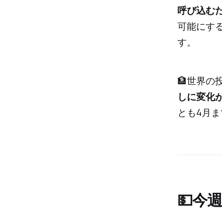
呼び込む
可能にす
す。
🏦世界の
しに変化
とも4月
💵今