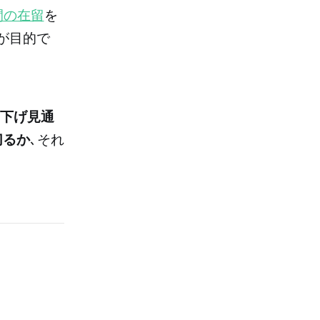
間の在留
を
が目的で
利下げ見通
切るか
､それ