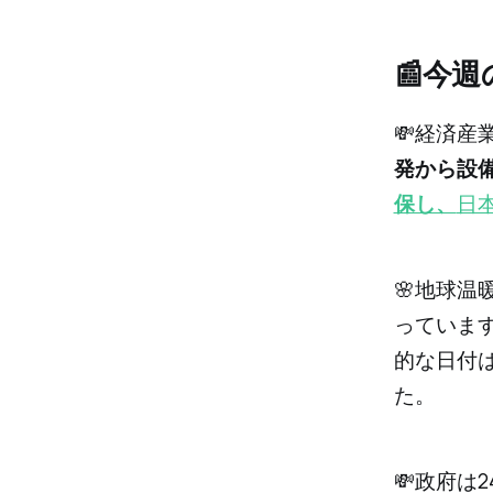
📰今
💸経済
発から設
保し、
日
🌸地球
っていま
的な日付
た。
💸政府は