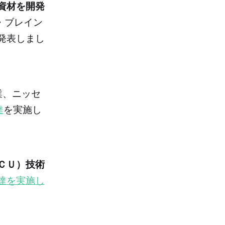
資材を開発
・ブレイン
発表しまし
業、ニッセ
達
を実施し
ＣＣＵ）技術
達を実施し