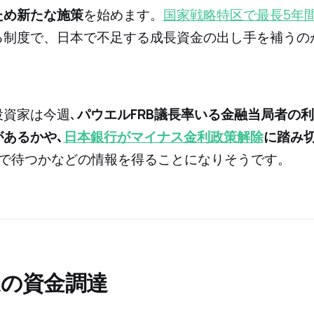
ため新たな施策
を始めます。
国家戦略特区で最長5年
る制度で、日本で不足する成長資金の出し手を補うの
投資家は今週､
パウエルFRB議長率いる金融当局者の
があるかや､
日本銀行がマイナス金利政策解除
に踏み
まで待つかなどの情報を得ることになりそうです。
週の資金調達