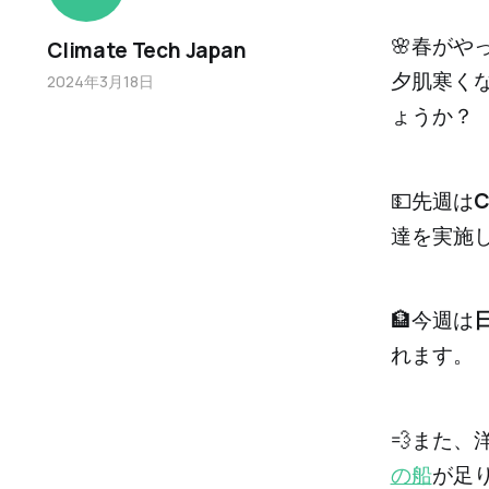
🌸春が
Climate Tech Japan
夕肌寒く
2024年3月18日
ょうか？
💵先週は
達を実施
🏦今週は
れます。
💨また
の船
が足