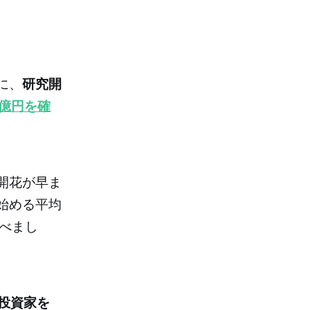
に、
研究開
千億円を確
開花が早ま
始める平均
べまし
投資家を