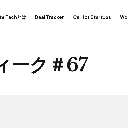
ate Techとは
Deal Tracker
Call for Startups
Wo
ィーク＃67