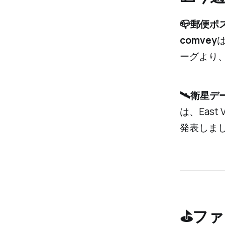
📪️郵便
comvey
は
ーグより
🛰️衛星
は、East 
発表しま
⛳️フ