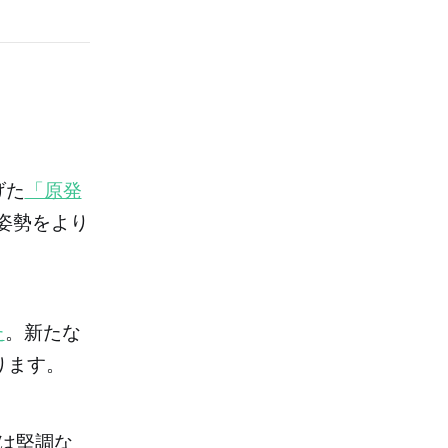
げた
「原発
姿勢をより
た
。新たな
ります。
済は堅調な