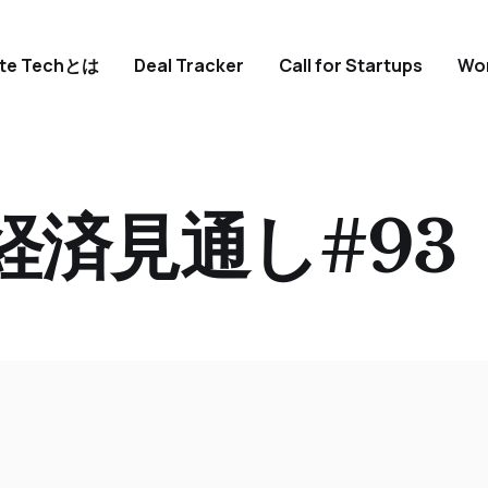
ate Techとは
Deal Tracker
Call for Startups
Wo
経済見通し#93