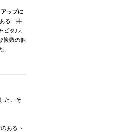
トアップに
である三井
ャピタル、
び複数の個
た。
ました。そ
味のあるト