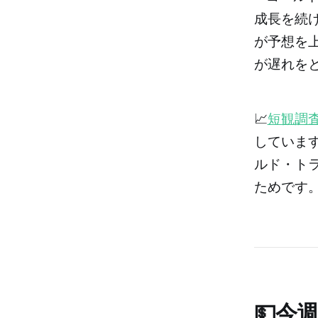
成長を続
が予想を
が遅れを
📈
短観調
していま
ルド・ト
ためです
💵今