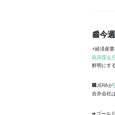
📰今
⚡️経済
依存度を
鮮明にす
🏢JERAが
合弁会社は
⏩ゴール