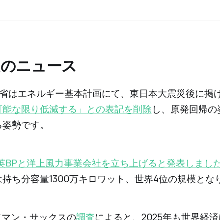
週のニュース
産業省はエネルギー基本計画にて、東日本大震災後に掲
可能な限り低減する」との表記を削除
し、原発回帰の
る姿勢です。
英BPと洋上風力事業会社を立ち上げると発表しまし
持ち分容量1300万キロワット、世界4位の規模とな
ドマン・サックスの
調査
によると、2025年も世界経