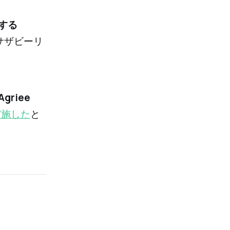
する
、サザビーリ
riee
実施した
と