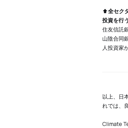
⬆️
全セク
投資を行うDu
住友信託
山陰合同
人投資家
以上、日本
れでは、
Clima