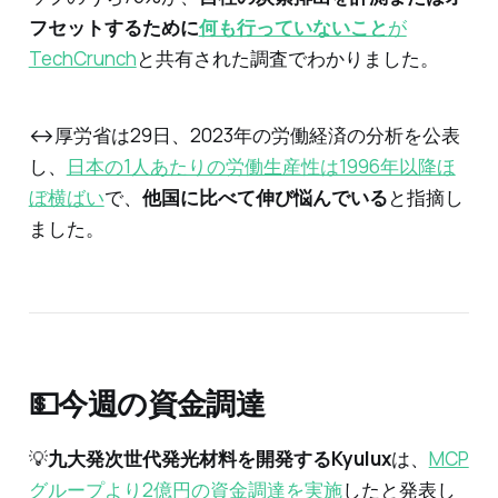
フセットするために
何も行っていないこと
が
TechCrunch
と共有された調査でわかりました。‌
↔️厚労省は29日、2023年の労働経済の分析を公表
し、
日本の1人あたりの労働生産性は1996年以降ほ
ぼ横ばい
で、
他国に比べて伸び悩んでいる
と指摘し
ました。
💵今週の資金調達
💡
九大発次世代発光材料を開発するKyulux
は、
MCP
グループより2億円の資金調達を実施
したと発表し