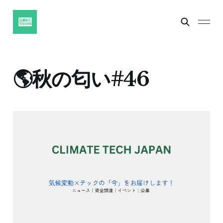
🌎秋の匂い#46