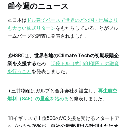
📰今週のニュース
📈日本は
ドル建てベースで世界のどの国・地域より
も大きい株式リターン
をもたらしていることがブル
ームバーグの調査に発表されました。
💰HSBCは、
世界各地のClimate Techの初期段階企
業を支援する
ため、
10億ドル（約1,481億円）の融資
を行うこと
を発表しました。
✈️三井物産はガルプと合弁会社を設立し、
再生航空
燃料（SAF）の量産
を始める
と発表しました。
🙅‍♂️イギリスで上位500のVC支援を受けるスタートア
ップのうち76%が、
自社の炭素排出を計測またはオ