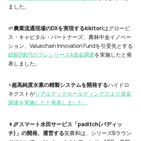
ました。
🌱
農業流通現場のDXを実現するkikitori
はグロービ
ス・キャピタル・パートナーズ、農林中金イノベー
ション、Valuechain Innovation Fundを引受先とする
総額3億円のプレシリーズA資金調達
を実施したと発
表しました。
⚡️
超高純度水素の精製システムを開発する
ハイドロ
ネクストが
リアルテックホールディングスより資金
調達を実施したと発表しました。
👩‍🌾
スマート水田サービス「paditch(パディッ
チ)」の開発、運営する
笑農和は、シリーズBラウン