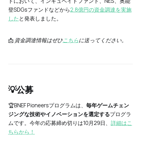
ドにおいて、インキュベイトファンド、NES、奥能
登SDGsファンドなどから
2.8億円の資金調達を実施
した
と発表しました。
📩
資金調達情報はぜひ
こちら
に送ってください。
💡公募
🏆BNEF Pioneersプログラムは、
毎年ゲームチェン
ジングな技術やイノベーションを選定する
プログラ
ムです。今年の応募締め切りは10月29日、
詳細はこ
ちらから！